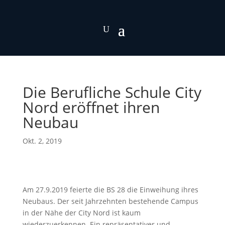
Die Berufliche Schule City
Nord eröffnet ihren
Neubau
Okt. 2, 2019
Am 27.9.2019 feierte die
BS
28 die Einweihung ihres
Neubaus. Der seit Jahrzehnten bestehende Campus
in der Nähe der City Nord ist kaum
wiederzuerkennen. Ein repräsentativer und